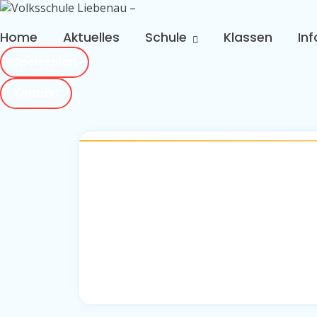
Skip
to
Home
Aktuelles
Schule
Klassen
Inf
content
Speiseplan
Kontakt