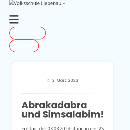
Skip
to
content
Speiseplan
Kontakt
3. März 2023
Abrakadabra
und Simsalabim!
Freitag, der 03.03.2023 stand in der VS