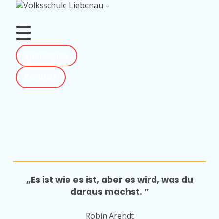
Skip
to
content
Speiseplan
Kontakt
„Es ist wie es ist, aber es wird, was du
daraus machst. “
Robin Arendt