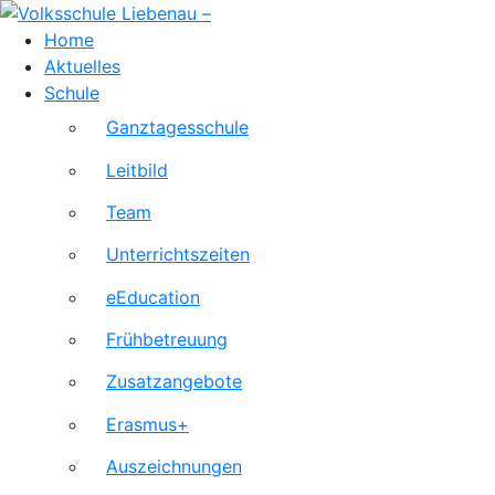
Skip
to
Home
content
Aktuelles
Schule
Ganztagesschule
Leitbild
Team
Unterrichtszeiten
eEducation
Frühbetreuung
Zusatzangebote
Erasmus+
Auszeichnungen