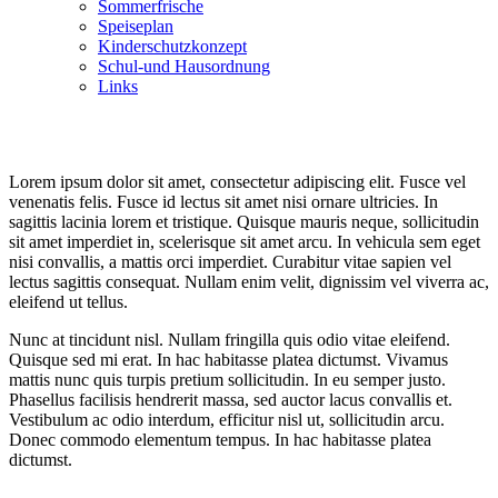
Sommerfrische
Speiseplan
Kinderschutzkonzept
Schul-und Hausordnung
Links
Speiseplan
Kontakt
Lorem ipsum dolor sit amet, consectetur adipiscing elit. Fusce vel
venenatis felis. Fusce id lectus sit amet nisi ornare ultricies. In
sagittis lacinia lorem et tristique. Quisque mauris neque, sollicitudin
sit amet imperdiet in, scelerisque sit amet arcu. In vehicula sem eget
nisi convallis, a mattis orci imperdiet. Curabitur vitae sapien vel
lectus sagittis consequat. Nullam enim velit, dignissim vel viverra ac,
eleifend ut tellus.
Nunc at tincidunt nisl. Nullam fringilla quis odio vitae eleifend.
Quisque sed mi erat. In hac habitasse platea dictumst. Vivamus
mattis nunc quis turpis pretium sollicitudin. In eu semper justo.
Phasellus facilisis hendrerit massa, sed auctor lacus convallis et.
Vestibulum ac odio interdum, efficitur nisl ut, sollicitudin arcu.
Donec commodo elementum tempus. In hac habitasse platea
dictumst.