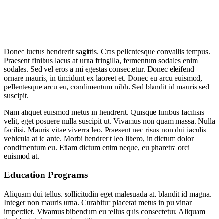
Donec luctus hendrerit sagittis. Cras pellentesque convallis tempus.
Praesent finibus lacus at urna fringilla, fermentum sodales enim
sodales. Sed vel eros a mi egestas consectetur. Donec eleifend
ornare mauris, in tincidunt ex laoreet et. Donec eu arcu euismod,
pellentesque arcu eu, condimentum nibh. Sed blandit id mauris sed
suscipit.
Nam aliquet euismod metus in hendrerit. Quisque finibus facilisis
velit, eget posuere nulla suscipit ut. Vivamus non quam massa. Nulla
facilisi. Mauris vitae viverra leo. Praesent nec risus non dui iaculis
vehicula at id ante. Morbi hendrerit leo libero, in dictum dolor
condimentum eu. Etiam dictum enim neque, eu pharetra orci
euismod at.
Education Programs
Aliquam dui tellus, sollicitudin eget malesuada at, blandit id magna.
Integer non mauris urna. Curabitur placerat metus in pulvinar
imperdiet. Vivamus bibendum eu tellus quis consectetur. Aliquam