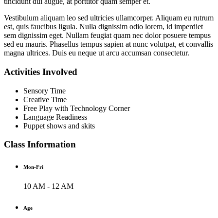
tincidunt dui augue, at porttitor quam semper et.
Vestibulum aliquam leo sed ultricies ullamcorper. Aliquam eu rutrum
est, quis faucibus ligula. Nulla dignissim odio lorem, id imperdiet
sem dignissim eget. Nullam feugiat quam nec dolor posuere tempus
sed eu mauris. Phasellus tempus sapien at nunc volutpat, et convallis
magna ultrices. Duis eu neque ut arcu accumsan consectetur.
Activities Involved
Sensory Time
Creative Time
Free Play with Technology Corner
Language Readiness
Puppet shows and skits
Class Information
Mon-Fri
10 AM - 12 AM
Age